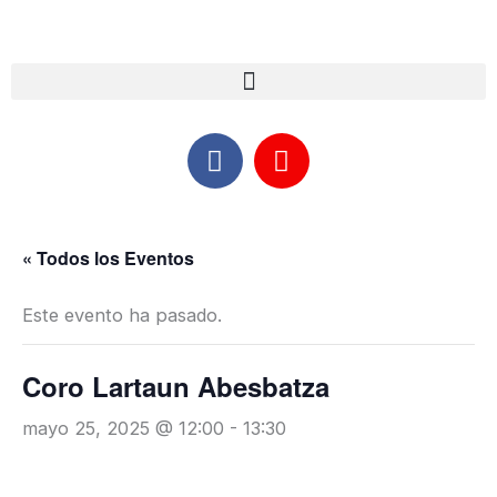
Ir
al
contenido
F
I
a
n
c
s
e
t
b
a
« Todos los Eventos
o
g
o
r
Este evento ha pasado.
k
a
m
Coro Lartaun Abesbatza
mayo 25, 2025 @ 12:00
-
13:30